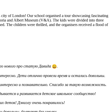
 city of London! Our school organised a tour showcasing fascinating
ictoria and Albert Museum (V&A). The kids were divided into three
. The children were thrilled, and the organisers received a flood of
ого нового про статую Давида
.
интересно. Дети отлично провели время и остались довольны.
 интересно и познавательно. Спасибо за такую возможность.
адывается и развивается детское школьное сообщество!
 деток! Дэниэлу очень понравилось!
и довольны, болтают без умолку.