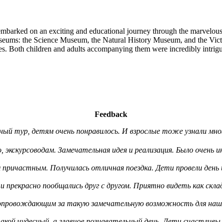
 embarked on an exciting and educational journey through the marvelous
ee museums: the Science Museum, the Natural History Museum, and the V
. Both children and adults accompanying them were incredibly intrigued
Feedback
нный тур, детям очень понравилось. И взрослые тоже узнали мн
о, экскурсоводам. Замечательная идея и реализация. Было очень 
причастным. Получилась отличная поездка. Дети провели день
ти прекрасно пообщались друг с другом. Приятно видеть как скл
опровождающим за такую замечательную возможность для наших
кой чудесный, а главное познавательный день. Дети счастливы 