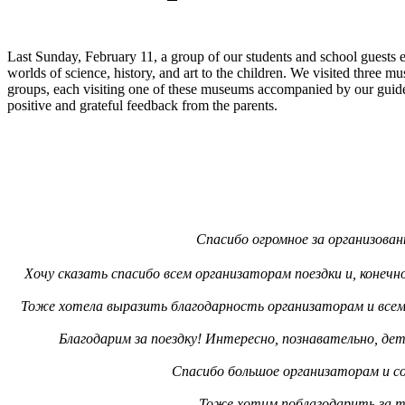
Last Sunday, February 11, a group of our students and school guests
worlds of science, history, and art to the children. We visited thr
groups, each visiting one of these museums accompanied by our guides
positive and grateful feedback from the parents.
Спасибо огромное за организова
Хочу сказать спасибо всем организаторам поездки и, конечн
Тоже хотела выразить благодарность организаторам и всем 
Благодарим за поездку! Интересно, познавательно, де
Спасибо большое организаторам и с
Тоже хотим поблагодарить за та