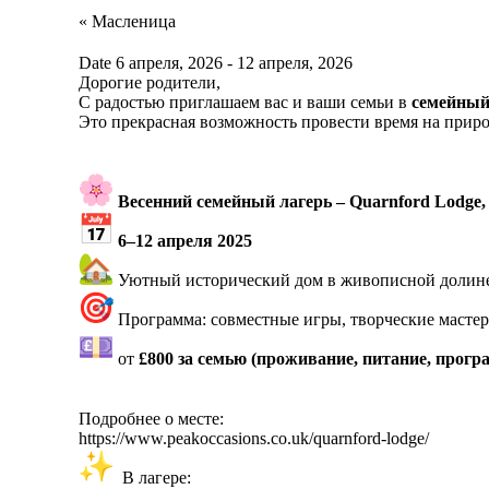
Event
«
Масленица
Navigation
Date
6 апреля, 2026
-
12 апреля, 2026
Дорогие родители,
С радостью приглашаем вас и ваши семьи в
семейный
Это прекрасная возможность провести время на природ
Весенний семейный лагерь – Quarnford Lodge, P
6–12 апреля 2025
Уютный исторический дом в живописной долине 
Программа: совместные игры, творческие мастер
от
£800 за семью (проживание, питание, прог
Подробнее о месте:
https://www.peakoccasions.co.
uk/quarnford-lodge/
В лагере: