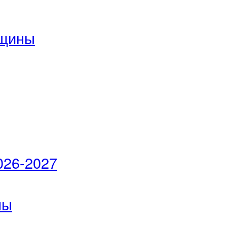
бщины
026-2027
ны