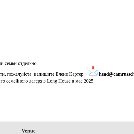
й семьи отдельно.
сти, пожалуйста, напишите Елене Картер:
head@camrussch
о семейного лагеря в Long House в мае 2025.
Venue