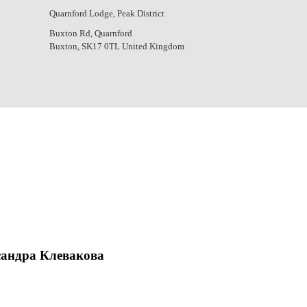
Quarnford Lodge, Peak District
Buxton Rd, Quarnford
Buxton
,
SK17 0TL
United Kingdom
сандра Клевакова