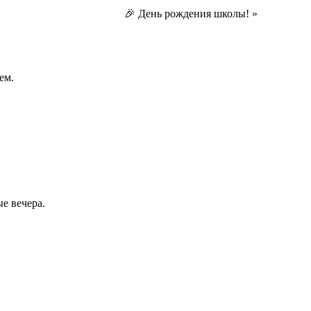
🎉 День рождения школы!
»
ем.
е вечера.