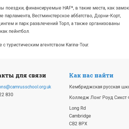
ны поездки, финансируемые HAF*, в такие места, как замок
ие парламента, Вестминстерское аббатство, Дорни-Корт,
ингем и парк развлечений Торп, а также организованы
как пейнтбол.
с туристическим агентством Karina-Tour.
акты для связи
Как нас найти
ons@camrusschool.org.uk
Кембриджская русская шк
22 830
Колледж Лонг Роуд Сикст
Long Rd
Cambridge
CB2 8PX