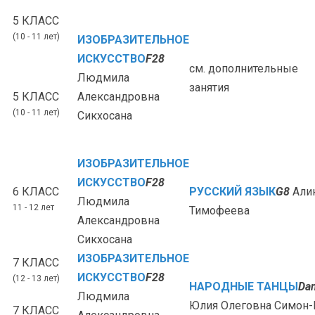
5 КЛАСС
(10 - 11 лет)
ИЗОБРАЗИТЕЛЬНОЕ
ИСКУССТВО
F28
см. дополнительные
Людмила
занятия
5 КЛАСС
Александровна
(10 - 11 лет)
Сикхосана
ИЗОБРАЗИТЕЛЬНОЕ
ИСКУССТВО
F28
6 КЛАСС
РУССКИЙ ЯЗЫК
G8
Али
Людмила
11 - 12 лет
Тимофеева
Александровна
Сикхосана
ИЗОБРАЗИТЕЛЬНОЕ
7 КЛАСС
ИСКУССТВО
F28
(12 - 13 лет)
НАРОДНЫЕ ТАНЦЫ
Da
Людмила
Юлия Олеговна Симон-
7 КЛАСС