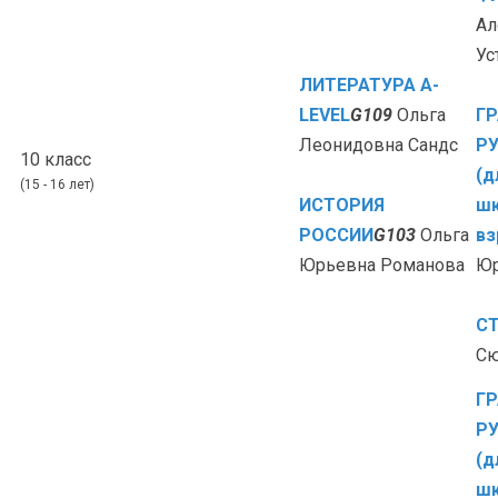
Ал
Ус
ЛИТЕРАТУРА A-
LEVEL
G109
Ольга
Г
Леонидовна Сандс
Р
10 класс
(д
(15 - 16 лет)
ИСТОРИЯ
шк
РОССИИ
G103
Ольга
вз
Юрьевна Романова
Юр
С
Сю
Г
Р
(д
шк