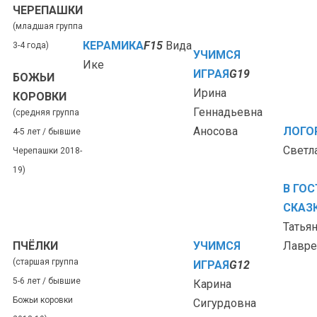
ЧЕРЕПАШКИ
(младшая группа
КЕРАМИКА
F15
Вида
3-4 года)
УЧИМСЯ
Ике
ИГРАЯ
G19
БОЖЬИ
Ирина
КОРОВКИ
Геннадьевна
(средняя группа
Аносова
ЛОГО
4-5 лет / бывшие
Светл
Черепашки 2018-
19)
В ГОС
СКАЗ
Татья
ПЧЁЛКИ
УЧИМСЯ
Лавре
(старшая группа
ИГРАЯ
G12
5-6 лет / бывшие
Карина
Божьи коровки
Сигурдовна