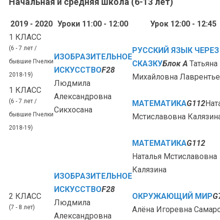
Начальная и средняя школа (6-13 лет)
2019 - 2020
Уроки 11:00 - 12:00
Урок 12:00 - 12:45
1 КЛАСС
(6 - 7 лет /
РУССКИЙ ЯЗЫК ЧЕРЕЗ
ИЗОБРАЗИТЕЛЬНОЕ
бывшие Пчелки
СКАЗКУ
Блок А
Татьяна
ИСКУССТВО
F28
2018-19)
Михайловна Лавренть
Людмила
1 КЛАСС
Александровна
(6 - 7 лет /
МАТЕМАТИКА
G112
Нат
Сикхосана
бывшие Пчелки
Мстиславовна Калязин
2018-19)
МАТЕМАТИКА
G112
Наталья Мстиславовна
Калязина
ИЗОБРАЗИТЕЛЬНОЕ
ИСКУССТВО
F28
2 КЛАСС
ОКРУЖАЮЩИЙ МИР
G
Людмила
(7 - 8 лет)
Алёна Игоревна Самар
Александровна