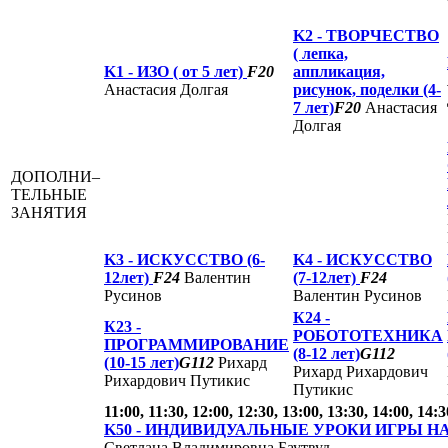
K2 -
ТВОРЧЕСТВО
( лепка,
K1 -
ИЗО ( от 5 лет)
F20
аппликация,
Анастасия Долгая
рисунок, поделки (4-
7 лет)
F20
Анастасия
Долгая
ДОПОЛНИ–
ТЕЛЬНЫЕ
ЗАНЯТИЯ
K3 -
ИСКУССТВО (6-
K4 -
ИСКУССТВО
12лет)
F24
Валентин
(7-12лет)
F24
Русинов
Валентин Русинов
К24 -
К23 -
РОБОТОТЕХНИКА
ПРОГРАММИРОВАНИЕ
(8-12 лет)
G112
(10-15 лет)
G112
Рихард
Рихард Рихардович
Рихардович Путикис
Путикис
11:00, 11:30, 12:00, 12:30, 13:00, 13:30, 14:00, 14:3
K50 -
ИНДИВИДУАЛЬНЫЕ УРОКИ ИГРЫ Н
Светлана Владимировна Баутвуд