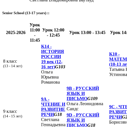
Senior School (13-17 years) ::
Урок
11:00
Урок 12:00
2025-2026
Урок 13:00 - 13:45
Урок 14:
-
- 12:45
11:45
K14 -
ИСТОРИЯ
K10 -
РОССИИ
МАТЕМ
8 класс
19 век (12-
(10-13 ле
(13 - 14 лет)
16 лет)
G103
Татьяна
Ольга
Устинов
Юрьевна
Романова
9B -
РУССКИЙ
ЯЗЫК И
ПИСЬМО
G109
9А -
Ольга Леонидовна
ЧТЕНИЕ И
9C -
ЧТ
Сандс
РАЗВИТИЕ
9 класс
РАЗВИ
РЕЧИ
G18
9D -
РУССКИЙ
(14 - 15 лет)
РЕЧИ
G
Светлана
ЯЗЫК И
Борисовн
Геннадьевна
ПИСЬМО
G18