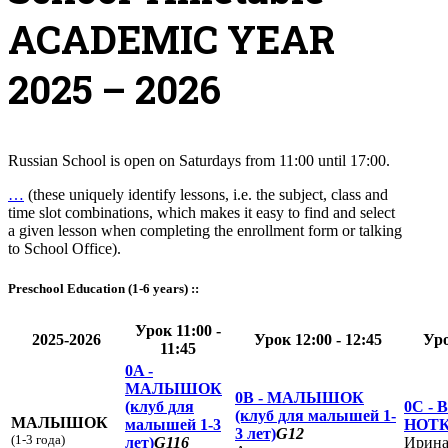
ACADEMIC YEAR
2025 – 2026
Russian School is open on Saturdays from 11:00 until 17:00.
…
(these uniquely identify lessons, i.e. the subject, class and
time slot combinations, which makes it easy to find and select
a given lesson when completing the enrollment form or talking
to School Office).
Preschool Education (1-6 years) ::
Урок 11:00 -
2025-2026
Урок 12:00 - 12:45
Уро
11:45
0A -
МАЛЫШОК
0B -
МАЛЫШОК
(клуб для
0C -
(клуб для малышей 1-
МАЛЫШОК
малышей 1-3
НОТ
3 лет)
G12
(1-3 года)
лет)
G116
Ирина