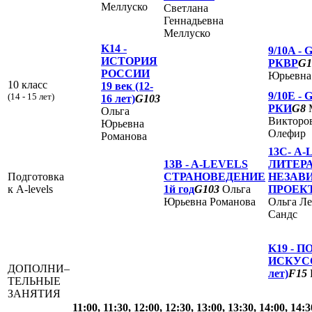
Меллуско
Светлана
Геннадьевна
Меллуско
K14 -
9/10A -
G
ИСТОРИЯ
РКВР
G1
РОССИИ
Юрьевна
10 класс
19 век (12-
9/10E -
G
(14 - 15 лет)
16 лет)
G103
РКИ
G8
Ольга
Викторо
Юрьевна
Олефир
Романова
13С-
A-
13B -
A-LEVELS
ЛИТЕРА
Подготовка
СТРАНОВЕДЕНИЕ
НЕЗАВ
к A-levels
1й год
G103
Ольга
ПРОЕК
Юрьевна Романова
Ольга Л
Сандс
K19 -
П
ИСКУССТ
ДОПОЛНИ–
лет)
F15
ТЕЛЬНЫЕ
ЗАНЯТИЯ
11:00, 11:30, 12:00, 12:30, 13:00, 13:30, 14:00, 14:3