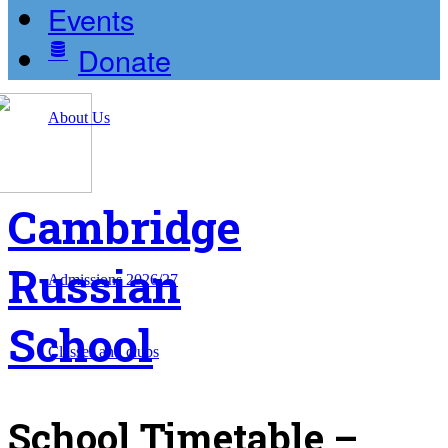
Events
Donate
About Us
Cambridge
Russian
Admissions 2026/27
School
Classes and clubs
School Timetable –