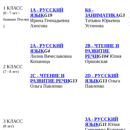
1 КЛАСС
1A -
РУССКИЙ
K6 -
(6 - 7 лет /
ЯЗЫК
G19
ЗАНИМАТИКА
G3
бывшие Пчелки
Ирина Геннадьевна
Татьяна Юрьевна
Аносова
Устинова
)
2A -
РУССКИЙ
2B -
ЧТЕНИЕ И
ЯЗЫК
G4
РАЗВИТИЕ
Лилия Вячеславовна
РЕЧИ
G104
Юлия
Копаница
Оршовская
2 КЛАСС
(7 - 8 лет)
2C -
ЧТЕНИЕ И
2D -
РУССКИЙ
РАЗВИТИЕ РЕЧИ
G13
ЯЗЫК
G13
Ольга
Ольга Павленко
Павленко
3A -
РУССКИЙ
3 КЛАСС
ЯЗЫК
G11
Юлия
(8 лет)
Сергеевна Куликова