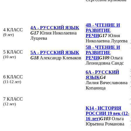
4B -
ЧТЕНИЕ И
4А -
РУССКИЙ ЯЗЫК
4 КЛАСС
РАЗВИТИЕ
G17
Юлия Николаевна
(9 лет)
РЕЧИ
G17
Юлия
Луцеева
Николаевна Луцеева
5B -
ЧТЕНИЕ И
5 КЛАСС
5А -
РУССКИЙ ЯЗЫК
РАЗВИТИЕ
(10 лет)
G18
Александр Клеваков
РЕЧИ
G109
Ольга
Леонидовна Сандс
6A -
РУССКИЙ
6 КЛАСС
ЯЗЫК
G4
(11-12 лет)
Лилия Вячеславовна
Копаница
7 КЛАСС
(12 лет)
K14 -
ИСТОРИЯ
РОССИИ 19 век (12-
16 лет)
G103
Ольга
Юрьевна Романова