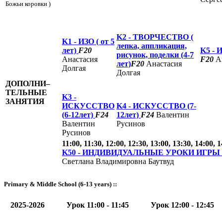
Божьи коровки )
K2 -
ТВОРЧЕСТВО (
K1 -
ИЗО ( от 5
лепка, аппликация,
лет)
F20
K5 -
И
рисунок, поделки (4-7
Анастасия
F20
Ан
лет)
F20
Анастасия
Долгая
Долгая
ДОПОЛНИ–
ТЕЛЬНЫЕ
K3 -
ЗАНЯТИЯ
ИСКУССТВО
K4 -
ИСКУССТВО (7-
(6-12лет)
F24
12лет)
F24
Валентин
Валентин
Русинов
Русинов
11:00, 11:30, 12:00, 12:30, 13:00, 13:30, 14:00, 
K50 -
ИНДИВИДУАЛЬНЫЕ УРОКИ ИГРЫ
Светлана Владимировна Баутвуд
Primary & Middle School (6-13 years) ::
2025-2026
Урок 11:00 - 11:45
Урок 12:00 - 12:45