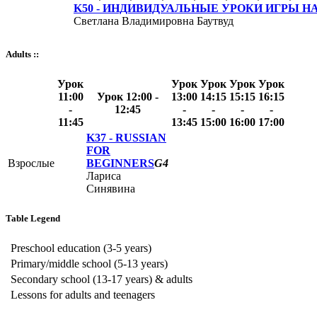
K50 -
ИНДИВИДУАЛЬНЫЕ УРОКИ ИГРЫ Н
Светлана Владимировна Баутвуд
Adults ::
Урок
Урок
Урок
Урок
Урок
11:00
Урок 12:00 -
13:00
14:15
15:15
16:15
-
12:45
-
-
-
-
11:45
13:45
15:00
16:00
17:00
K37 -
RUSSIAN
FOR
Взрослые
BEGINNERS
G4
Лариса
Синявина
Table Legend
Preschool education (3-5 years)
Primary/middle school (5-13 years)
Secondary school (13-17 years) & adults
Lessons for adults and teenagers