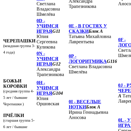
Александра
Светлана
Аносо
Трапезникова
Владасовна
Шмелёва
0D -
УЧИМСЯ
0E -
В ГОСТЯХ У
ИГРАЯ
G11
СКАЗКИ
Блок А
Юлия
Татьяна Михайловна
0F -
ЧЕРЕПАШКИ
Сергеевна
Лаврентьева
ЛОГ
(младшая группа 3-
Куликова
Светл
4 года)
0N -
Шмел
0P -
УЧИМСЯ
ЛОГОРИТМИКА
G116
ИГРАЯ
G12
Светлана Владасовна
Александра
Шмелёва
Трапезникова
БОЖЬИ
0H -
0J -
Р
КОРОВКИ
УЧИМСЯ
ЧЕРЕ
(средняя группа 4-
ИГРАЯ
G104
А
Тат
5 лет / бывшие
Юлия
Лавре
0I -
ВЕСЕЛЫЕ
Оршовская
Черепашки )
НОТКИ
Блок А
Ирина Геннадьевна
ПЧЁЛКИ
Аносова
0L -
У
(старшая группа 5-
ИГРА
6 лет / бывшие
Серге